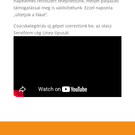
napelemes rendszert telepítettünk, melyet pályázati
támogatással meg is valósítottunk. Ezzel naponta
„ültetjük a fákat”.
Csúcskategóriás új gépet szereztünk be, az olasz
Serviform cég Linea típusát.