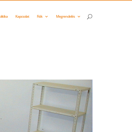
litika
Kapcsolat
Fiók
Megrendelés