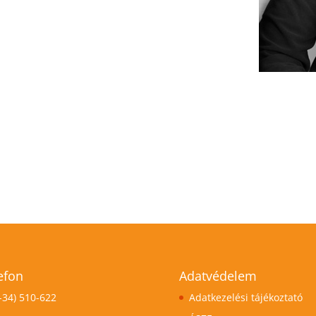
efon
Adatvédelem
-34) 510-622
Adatkezelési tájékoztató