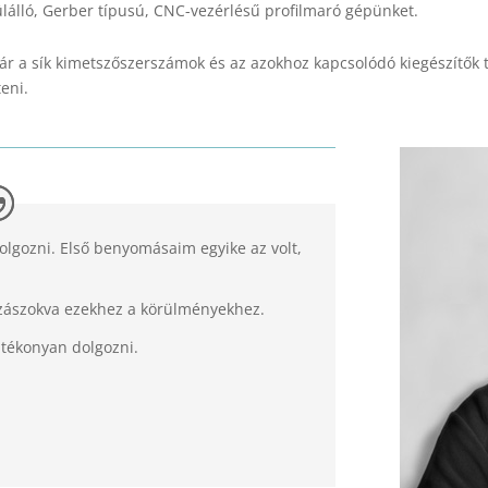
lló, Gerber típusú, CNC-vezérlésű profilmaró gépünket.
r a sík kimetszőszerszámok és az azokhoz kapcsolódó kiegészítők tel
teni.
olgozni. Első benyomásaim egyike az volt,
ászokva ezekhez a körülményekhez.
atékonyan dolgozni.