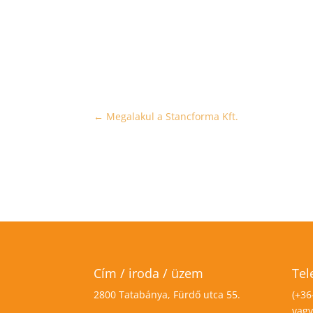
←
Megalakul a Stancforma Kft.
Cím / iroda / üzem
Tel
2800 Tatabánya, Fürdő utca 55.
(+36
vagy