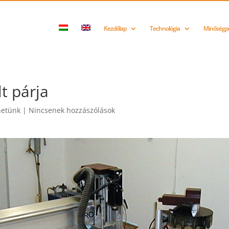
Kezdőlap
Technológia
Minőségpo
t párja
netünk
|
Nincsenek hozzászólások