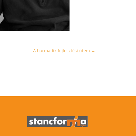
A harmadik fejlesztési ütem
→