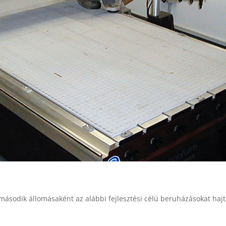
 második állomásaként az alábbi fejlesztési célú beruházásokat hajt