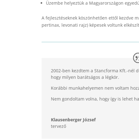
Üzembe helyeztük a Magyarországon egyedülá
A fejlesztéseknek köszönhetően ettől kezdve má
pertinax, levonati rajz) képesek voltunk elkészí
2002-ben kezdtem a Stancforma Kft.-nél d
hogy milyen barátságos a légkör.
Korábbi munkahelyemen nem voltam hozz
Nem gondoltam volna, hogy így is lehet h
Klausenberger József
tervező